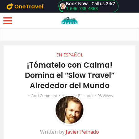
Book Now - Call us 24/7
1-646-738-4863
Skip to main content
EN ESPAÑOL
¡Tómatelo con Calma!
Domina el “Slow Travel”
Alrededor del Mundo
by
Add Comment
Javier Peinado
98 Views
Written by
Javier Peinado