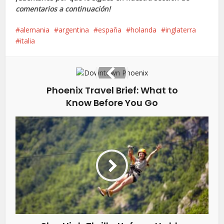
comentarios a continuación!
alemania
argentina
españa
holanda
inglaterra
italia
Phoenix Travel Brief: What to
Know Before You Go