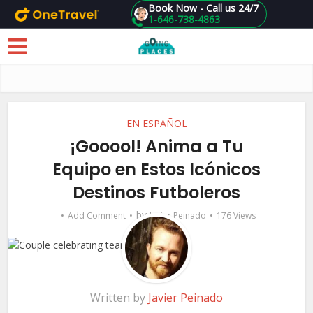
Book Now - Call us 24/7
1-646-738-4863
Skip to main content
EN ESPAÑOL
¡Gooool! Anima a Tu
Equipo en Estos Icónicos
Destinos Futboleros
by
Add Comment
Javier Peinado
176 Views
Written by
Javier Peinado