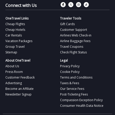
Connect with Fac
Connect with T
Connect wit
Connect 
Connect with Us
OneTravel Links
Traveler Tools
Cheap Flights
Gift Cards
Cheap Hotels
Customer Support
Car Rentals
Airlines Web Check-in
Vacation Packages
Airline Baggage Fees
Group Travel
Travel Coupons
Sitemap
Check Flight Status
About OneTravel
Legal
About Us
Privacy Policy
Press Room
Cookie Policy
Customer Feedback
Terms and Conditions
Advertising
Taxes & Fees
Become an Affiliate
Our Service Fees
Newsletter Signup
Post-Ticketing Fees
Compassion Exception Policy
Consumer Health Data Notice