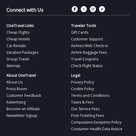
Connect with Fac
Connect with T
Connect wit
Connect 
Connect with Us
OneTravel Links
Traveler Tools
Cheap Flights
Gift Cards
Cheap Hotels
Customer Support
Car Rentals
Airlines Web Check-in
Vacation Packages
Airline Baggage Fees
Group Travel
Travel Coupons
Sitemap
Check Flight Status
About OneTravel
Legal
About Us
Privacy Policy
Press Room
Cookie Policy
Customer Feedback
Terms and Conditions
Advertising
Taxes & Fees
Become an Affiliate
Our Service Fees
Newsletter Signup
Post-Ticketing Fees
Compassion Exception Policy
Consumer Health Data Notice