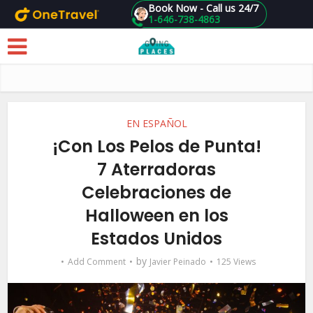
Book Now - Call us 24/7
1-646-738-4863
Skip to main content
EN ESPAÑOL
¡Con Los Pelos de Punta!
7 Aterradoras
Celebraciones de
Halloween en los
Estados Unidos
by
Add Comment
Javier Peinado
125 Views