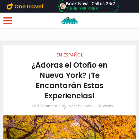
Book Now - Call us 24/7
1-646-738-4863
Skip to main content
EN ESPAÑOL
¿Adoras el Otoño en
Nueva York? ¡Te
Encantarán Estas
Experiencias!
by
Add Comment
Javier Peinado
61 Views