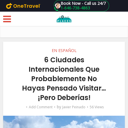
Book Now - Call us 24/7
1-646-738-4863
Skip to main content
EN ESPAÑOL
6 Ciudades
Internacionales Que
Probablemente No
Hayas Pensado Visitar…
¡Pero Deberías!
by
Add Comment
Javier Peinado
56 Views